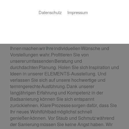
Das Bad Ihrer Träume. Wir machen es
wahr.
Datenschutz
Impressum
Wie stellen Sie sich Ihr neues Bad
vor? Eine luxuriöse Wellness-Oase, ein praktisches
Familienbad, ein cleveres Raumwunder oder ein
barrierefreies Bad? Gemeinsam mit
Ihnen machen wir Ihre individuellen Wünsche und
Vorstellungen wahr. Profitieren Sie von
unserer umfassenden Beratung und
durchdachten Planung. Holen Sie sich Inspiration und
Ideen in unserer ELEMENTS-Ausstellung. Und
verlassen Sie sich auf unsere hochwertige und
termingerechte Ausführung. Dank unserer
langjährigen Erfahrung und Kompetenz in der
Badsanierung können Sie sich entspannt
zurücklehnen. Klare Prozesse sorgen dafür, dass Sie
Ihr neues Wohlfühlbad möglichst schnell
genießen können. Vor Staub und Schmutz während
der Sanierung müssen Sie keine Angst haben. Wir